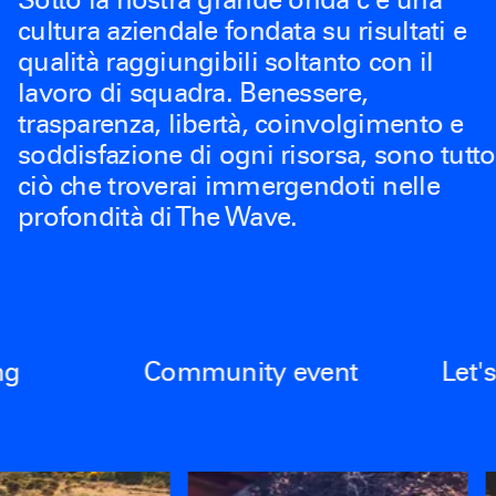
cultura aziendale fondata su risultati e
qualità raggiungibili soltanto con il
lavoro di squadra. Benessere,
trasparenza, libertà, coinvolgimento e
soddisfazione di ogni risorsa, sono tutto
ciò che troverai immergendoti nelle
profondità di The Wave.
Community event
Let's celebra
C
o
m
m
u
n
i
t
y
e
v
e
n
t
L
e
t
'
s
c
e
l
e
b
r
a