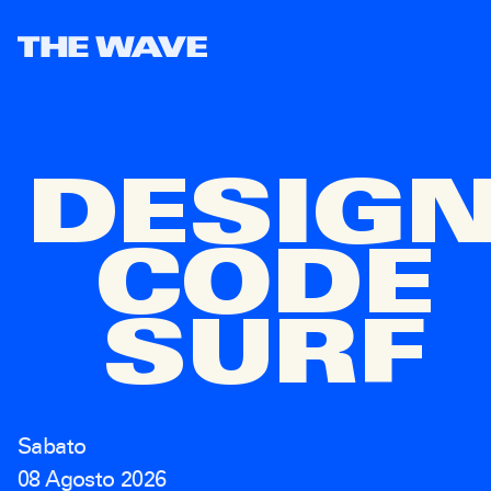
SALTA
AL
CONTENUTO
DESIG
DES
CODE
SURF
Sabato
08 Agosto 2026